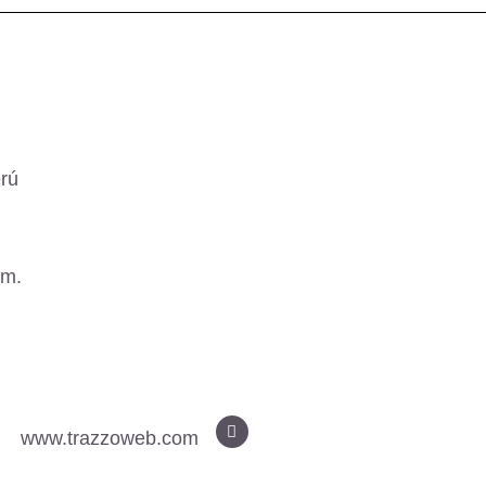
erú
.m.
www.trazzoweb.com