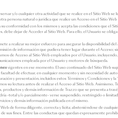
reservar y/o cualquier otra actividad que se realice en el Sitio Web s
ra persona natural o jurídica que realice un Acceso en el Sitio Web
ta su conformidad con los mismos y acepta las condiciones que el Si
 debe dejar de Acceder al Sitio Web. Para ello, el Usuario se oblig
e a realizar su mejor esfuerzo para asegurar la disponibilidad del
nsmisión de información que pudiera tener lugar durante el Acceso; 
smos de Acceso al Sitio Web empleados por el Usuario, incluyendo, e
comunicaciones empleada por el Usuario y motores de búsqueda.
ones
vigentes en ese momento. El uso continuado del Sitio Web sup
 facultad de efectuar, en cualquier momento y sin necesidad de autor
uración y presentación, incluidos estos Términos y Condiciones y la 
s su lectura antes de realizar el Acceso al Sitio Web. Asimismo, T
ios, productos y demás información de Trazzo que se presenta a travé
ría –total y/o parcialmente- verse suspendido, restringido o limitado
vicios y demás información publicada en el mismo.
 Web de forma diligente, correcta y lícita; absteniéndose de cualqui
 de sus fines. Entre las conductas que quedan expresamente prohibida