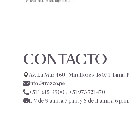
encuentran las siguientes:
CONTACTO
Av. La Mar 460- Miraflores -15074, Lima-
info@trazzo.pe
+51-1-615-9900 /
+51 973 721 470
L-V de 9 a.m. a 7 p.m. y S de 11 a.m. a 6 p.m