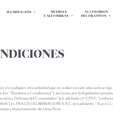
MUEBLES
ACCESORIOS
ILUMINACIÓN
Y ALFOMBRAS
DECORATIVOS
ONDICIONES
n y/o cualquier otra actividad que se realice en este sitio web se rig
los “Términos y Condiciones”), así como por la legislación peruana 
tección y Defensa del Consumidor” (en adelante el “CPDC”), informa
tio Web”) es TRAZZO ILUMINACION S.A.C. (en adelante, “Trazzo”
ovincia y departamento de Lima, Perú.