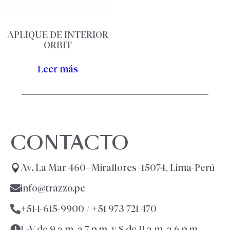
APLIQUE DE INTERIOR
ORBIT
Leer más
CONTACTO
Av. La Mar 460- Miraflores -15074, Lima-Perú
info@trazzo.pe
+51-1-615-9900 /
+51 973 721 470
L-V de 9 a.m. a 7 p.m. y S de 11 a.m. a 6 p.m.